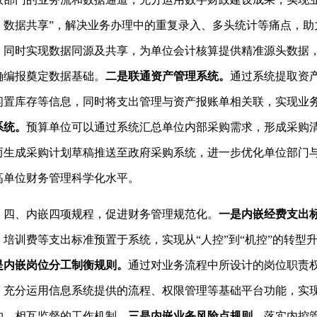
、数据共享”，解决业务办理中的重复录入、多头统计等痛点，助
。同时实现数据同源及共享，为单位会计核算提供精准源头数据
确编报奠定数据基础。
二是
联通
资产
管理
系统
。
通过系统提取资
闲置库存等信息，同时将支出管理与资产报账单相关联，实现业
系统
。
预算单位可以通过系统汇总单位内部采购需求，形成采购
而生成采购计划草稿推送至政府采购系统，进一步优化单位部门
高单位财务管理科学化水平。
、内嵌四项规程，促进财务管理规范化。
一是内嵌经费支出
、培训费等支出标准预置于系统，实现从“人控”到“机控”的转型
是内嵌岗位分工制衡规则。
通过对业务流程中所设计的岗位职责
，充分运用信息系统提供的流程、权限管理等基础平台功能，实
约、相互监督的工作机制。
三是内嵌业务风险点规则。
落实内控