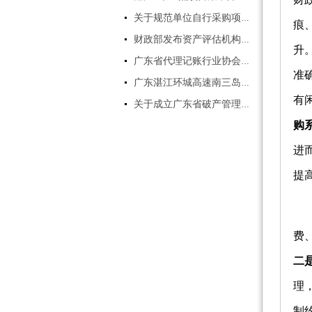
计师，资产评估师，房地产评估
关于规范单位自行采购项目管理有关事项的通知
师，土地评估师,评估助理，软
痕
件实施顾问等。
财政部发布资产评估机构职业风险基金管理办法
电话:0759-3392196 伍生
升
广东省代理记账行业协会第一届会员代表大会简讯
准
广东湛江环城高速南三岛大桥（坡头至南三岛段）即将进入施工阶段
有
关于成立广东省破产管理人协会的公告
购
进
提
四
费
二
理
制