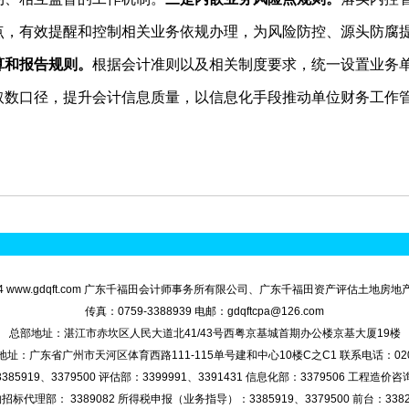
点，有效提醒和控制相关业务依规办理，为风险防控、源头防腐
算和报告规则。
根据会计准则以及相关制度要求，统一设置业务
取数口径，提升会计信息质量，以信息化手段推动单位财务工作
994-2024 www.gdqft.com 广东千福田会计师事务所有限公司、广东千福田资产评估土地
传真：0759-3388939 电邮：gdqftcpa@126.com
总部地址：湛江市赤坎区人民大道北41/43号西粤京基城首期办公楼京基大厦19楼
址：广东省广州市天河区体育西路111-115单号建和中心10楼C之C1 联系电话：020-3
85919、3379500 评估部：3399991、3391431 信息化部：3379506 工程造价咨询
招标代理部： 3389082 所得税申报（业务指导）：3385919、3379500 前台：3382