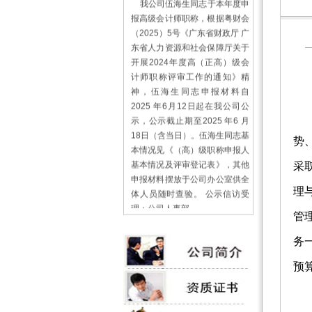
报高级会计师职称，根据粤财会
（2025）5号《广东省财政厅 广
东省人力资源和社会保障厅关于
开展2024年度高（正高）级会
计师职称评审工作的通知》精
神，伍海生同志申报材料自
2025 年6月12日起在我公司公
示，公示截止期至2025 年6 月
根
18日（含当日）。伍海生同志基
势
本情况见《（高）级职称申报人
基本情况及评审登记表》，其他
采
申报材料摆放于公司办公室供全
体人员随时查验。 公示信访受
理
理：公司人事部
曹 霞 0759-3379509
管
广东千福田会计师事务所有限公
务
司
2025年6月11日
预
关于千福田公司网站
一
启用新代码后清缓存的