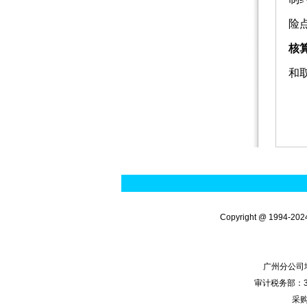
险
核
和
Copyright @ 1
广州分公司地
审计税务部：33
采购