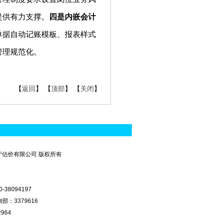
提供有力支撑。
四是内嵌会计
单据自动记账模板、报表样式
管理规范化。
【
返回
】 【
顶部
】 【
关闭
】
房地产估价有限公司 版权所有
8094197
部：3379616
964