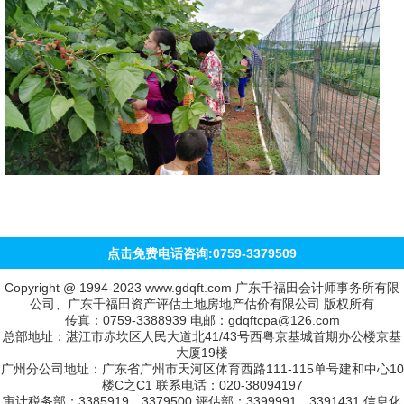
点击免费电话咨询:0759-3379509
Copyright @ 1994-2023 www.gdqft.com 广东千福田会计师事务所有限
公司、广东千福田资产评估土地房地产估价有限公司 版权所有
传真：0759-3388939 电邮：gdqftcpa@126.com
总部地址：湛江市赤坎区人民大道北41/43号西粤京基城首期办公楼京基
大厦19楼
广州分公司地址：广东省广州市天河区体育西路111-115单号建和中心10
楼C之C1 联系电话：020-38094197
审计税务部：3385919、3379500 评估部：3399991、3391431 信息化