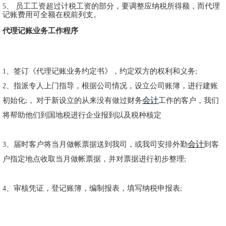
、
员工工资超过计税工资的部分，要调整应纳税所得额，而代理
5
记账费用可全额在税前列支。
代理记账业务工作程序
、签
订《代理记账业务约定书》，约定双方的权利和义务
1
;
、
指派专人上门指导，根据公司情况，设立公司账簿，进行建账
2
会计
初始化
，
对于新设立的从来没有做过财务
工作的客户，我们
;
将帮助他们
到国地税进行企业报到以及税种核定
会计
、
届时客户将当月做帐票据送到我司，或我司安排外勤
到客
3
户指定地点收取当月做帐票据，并对票据进行初步整理
;
、
审核凭证，登记账簿，编制报表，填写纳税申报表
4
;