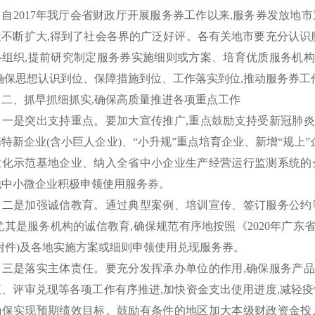
自
2017年我厅会省财政厅开展服务券工作以来,服务券发放地
量不断扩大,得到了社会各界的广泛好评。各有关地市要充分认识服
心组织,提前研究制定服务券实施细则或方案、培育优质服务机
,确保思想认识到位、保障措施到位、工作落实到位,推动服务券工
、抓早抓细抓实
,确保高质量推进各项重点工作
是突出支持重点。要加大宣传推广
,重点鼓励支持受新冠肺
特新企业(含小巨人企业)、
“
小升规
”
重点培育企业、新增
“
规上
”
业化示范基地企业、纳入全省中小企业生产经营运行监测系统的
他中小微企业积极申领使用服务券。
是加强诚信教育。通过典型案例、培训宣传、签订服务公约
尤其是服务机构的诚信教育,确保规范有序地按照《2020年广
见附件)及各地实施方案或细则申领使用兑现服务券。
是落实主体责任。要充分发挥承办单位的作用
,确保服务产
查、评审兑现等各项工作有序推进,加快资金支出使用进度,减轻疫
确保实现预期绩效目标。鼓励有条件的地区加大本级财政资金投