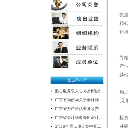
操作说明--下载
数
招聘应届本科生、研究
精
生
作
粤西经济快速发展，公司业务
二
急剧扩张，特招聘应届本科生、
一
研究生数名，专业如下：
专精
1、会计、审计、财务管理、会
计电算化、金融；
产
2、资产评估、工程造价、工程
其
类；
点击率排行
3、计算机、软件开发、电子商
二
务；
贴心服务暖人心 收到锦旗获赞誉
构,
4、文秘、中文。
有意者请将建立投递至：
(
广东省物价局关于会计师事务所服务收费有关问题的通知
gdqftcpa@126.com
三
广东省资产评估业务收费标准
联系人：曹小姐 0759-3379509
检
18319129897
广东省会计师事务所审计服务收费标准表
另：本公司长期招聘:注册会
并
湛江8个重点项目集中开工