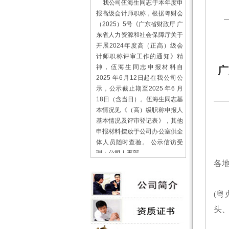
报高级会计师职称，根据粤财会
（2025）5号《广东省财政厅 广
东省人力资源和社会保障厅关于
开展2024年度高（正高）级会
计师职称评审工作的通知》精
神，伍海生同志申报材料自
广
2025 年6月12日起在我公司公
示，公示截止期至2025 年6 月
18日（含当日）。伍海生同志基
本情况见《（高）级职称申报人
基本情况及评审登记表》，其他
申报材料摆放于公司办公室供全
体人员随时查验。 公示信访受
理：公司人事部
曹 霞 0759-3379509
各
广东千福田会计师事务所有限公
为
司
2025年6月11日
(粤
头、
关于千福田公司网站
启用新代码后清缓存的
一