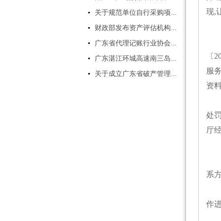
计师，资产评估师，房地产评估
现
关于规范单位自行采购项目管理有关事项的通知
师，土地评估师,评估助理，软
件实施顾问等。
三
财政部发布资产评估机构职业风险基金管理办法
电话:0759-3392196 伍生
一
广东省代理记账行业协会第一届会员代表大会简讯
〔2
广东湛江环城高速南三岛大桥（坡头至南三岛段）即将进入施工阶段
服
关于成立广东省破产管理人协会的公告
资
二
处
厅
四
一
系方
二
作进
实