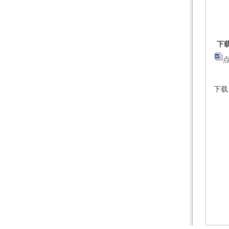
下
点
下载