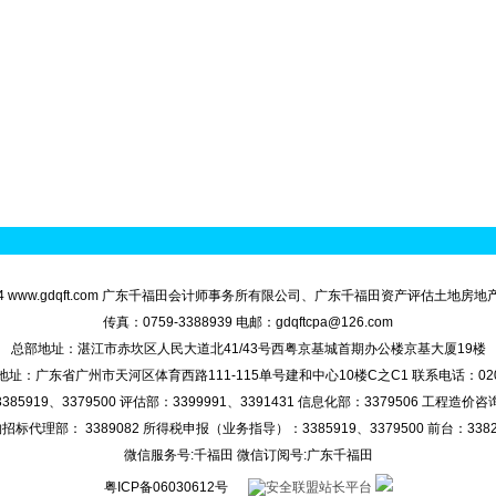
994-2024 www.gdqft.com 广东千福田会计师事务所有限公司、广东千福田资产评估土地
传真：0759-3388939 电邮：gdqftcpa@126.com
总部地址：湛江市赤坎区人民大道北41/43号西粤京基城首期办公楼京基大厦19楼
址：广东省广州市天河区体育西路111-115单号建和中心10楼C之C1 联系电话：020-3
85919、3379500 评估部：3399991、3391431 信息化部：3379506 工程造价咨询
招标代理部： 3389082 所得税申报（业务指导）：3385919、3379500 前台：3382
微信服务号:千福田 微信订阅号:广东千福田
粤ICP备06030612号