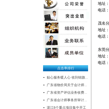
地址
操作说明--下载
电话
招聘应届本科生、研究
茂名
生
地址
粤西经济快速发展，公司业务
电话
急剧扩张，特招聘应届本科生、
研究生数名，专业如下：
东莞
1、会计、审计、财务管理、会
地址：
计电算化、金融；
2、资产评估、工程造价、工程
电话
类；
点击率排行
3、计算机、软件开发、电子商
务；
贴心服务暖人心 收到锦旗获赞誉
4、文秘、中文。
广东省物价局关于会计师事务所服务收费有关问题的通知
有意者请将建立投递至：
gdqftcpa@126.com
广东省资产评估业务收费标准
联系人：曹小姐 0759-3379509
广东省会计师事务所审计服务收费标准表
18319129897
另：本公司长期招聘:注册会
湛江8个重点项目集中开工