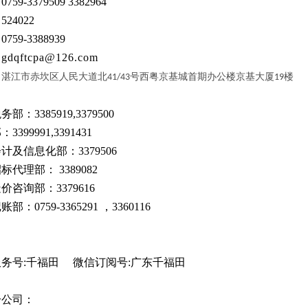
：
0759-3379509 3382964
：
524022
：
0759-3388939
：
gdqftcpa@126.com
：
湛江市赤坎区人民大道北
号西粤京基城首期办公楼京基大厦
楼
41/43
19
税务部：
3385919,3379500
部：
3399991,3391431
计及信息化部：3379506
招标代理部：
3389082
造价咨询部：
3379616
记账部：
0759-3365291 ，3360116
服务号
:千福田 微信订阅号:广东千福田
分公司：