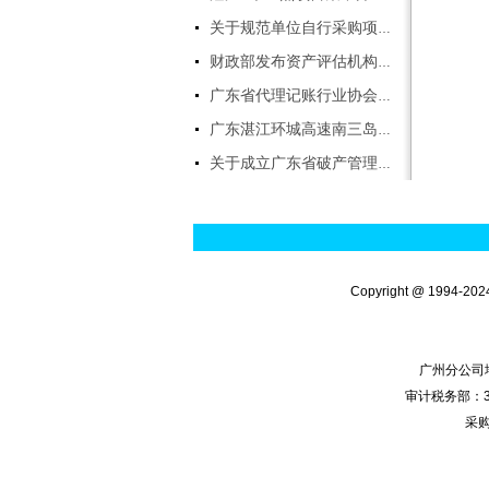
计师，资产评估师，房地产评估
关于规范单位自行采购项目管理有关事项的通知
师，土地评估师,评估助理，软
件实施顾问等。
财政部发布资产评估机构职业风险基金管理办法
电话:0759-3392196 伍生
广东省代理记账行业协会第一届会员代表大会简讯
广东湛江环城高速南三岛大桥（坡头至南三岛段）即将进入施工阶段
关于成立广东省破产管理人协会的公告
Copyright @ 1
广州分公司地
审计税务部：33
采购