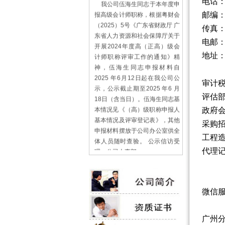
电话
报高级会计师职称，根据粤财会
邮编
（2025）5号《广东省财政厅 广
传真
东省人力资源和社会保障厅关于
电邮
开展2024年度高（正高）级会
计师职称评审工作的通知》精
地址
神，伍海生同志申报材料自
2025 年6月12日起在我公司公
审计
示，公示截止期至2025 年6 月
18日（含当日）。伍海生同志基
评估
本情况见《（高）级职称申报人
政府会
基本情况及评审登记表》，其他
采购
申报材料摆放于公司办公室供全
工程
体人员随时查验。 公示信访受
理：公司人事部
代理
曹 霞 0759-3379509
广东千福田会计师事务所有限公
司
2025年6月11日
微信
关于千福田公司网站
广州
启用新代码后清缓存的