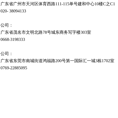
：广东省广州市天河区体育西路
111-115单号建和中心10楼C之C1
：
020- 38094133
分公司：
：广东省茂名市文明北路
78号城东商务写字楼303室
：
0668-3198333
分公司：
广东省东莞市南城街道鸿福路200号第一国际汇一城3栋1702室
：
0769-22885095