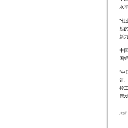
水
“
起
新
中
国
“
进
控
康
来源