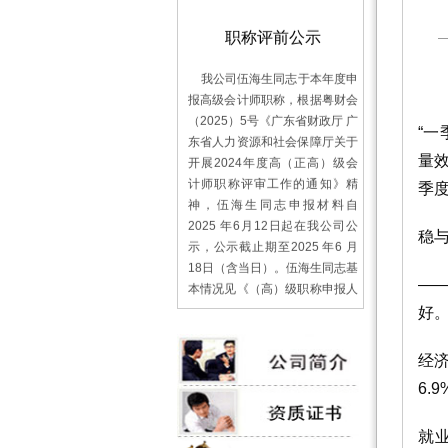
职称评前公示
我公司伍海生同志于本年度申
报高级会计师职称，根据粤财会
（2025）5号《广东省财政厅 广
东省人力资源和社会保障厅关于
“
开展2024年度高（正高）级会
量效
计师职称评审工作的通知》精
神，伍海生同志申报材料自
季
2025 年6月12日起在我公司公
示，公示截止期至2025 年6 月
稳
18日（含当日）。伍海生同志基
本情况见《（高）级职称申报人
—
基本情况及评审登记表》，其他
好。
申报材料摆放于公司办公室供全
体人员随时查验。 公示信访受
理：公司人事部
经济
曹 霞 0759-3379509
6.
广东千福田会计师事务所有限公
司
就业
2025年6月11日