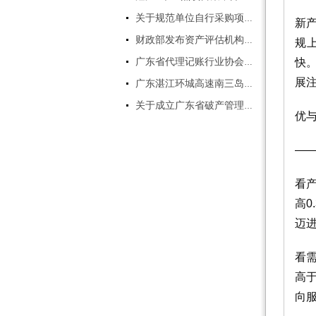
联系人：曹小姐 0759-3379509
关于规范单位自行采购项目管理有关事项的通知
新
18319129897
另：本公司长期招聘:注册会
财政部发布资产评估机构职业风险基金管理办法
规
计师，资产评估师，房地产评估
快
广东省代理记账行业协会第一届会员代表大会简讯
师，土地评估师,评估助理，软
展
件实施顾问等。
广东湛江环城高速南三岛大桥（坡头至南三岛段）即将进入施工阶段
电话:0759-3392196 伍生
关于成立广东省破产管理人协会的公告
优与
—
看
高0
迈进
看
高
向