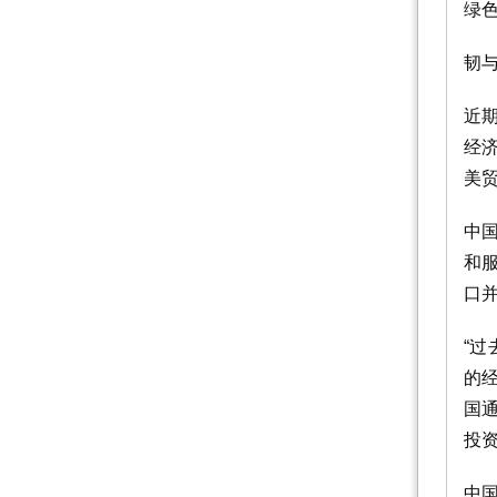
绿
韧
近
经
美
中
和
口
“
的经
国
投
中国