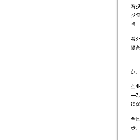
看
投
强，
看
提
—
点
企业
—2
续
全
步