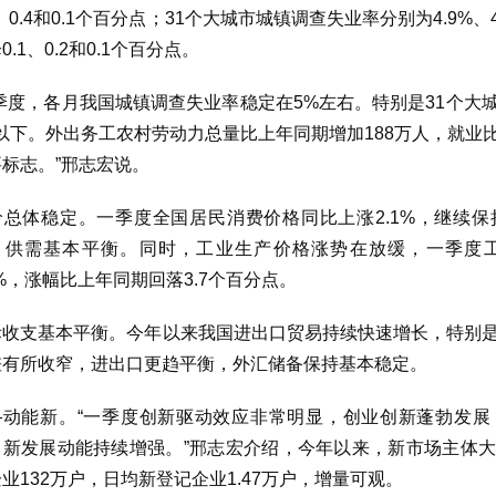
2、0.4和0.1个百分点；31个大城市城镇调查失业率分别为4.9%、
0.1、0.2和0.1个百分点。
一季度，各月我国城镇调查失业率稳定在5%左右。特别是31个大
%以下。外出务工农村劳动力总量比上年同期增加188万人，就业
标志。”邢志宏说。
价总体稳定。一季度全国居民消费价格同比上涨2.1%，继续
、供需基本平衡。同时，工业生产价格涨势在放缓，一季度
7%，涨幅比上年同期回落3.7个百分点。
际收支基本平衡。今年以来我国进出口贸易持续快速增长，特别
差有所收窄，进出口更趋平衡，外汇储备保持基本稳定。
—动能新。“一季度创新驱动效应非常明显，创业创新蓬勃发展
，新发展动能持续增强。”邢志宏介绍，今年以来，新市场主体
业132万户，日均新登记企业1.47万户，增量可观。