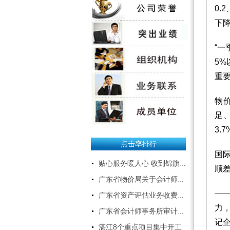
0.
关于千福田公司网站
下降
启用新代码后清缓存的
操作说明--下载
“
5
招聘应届本科生、研究
重要
生
物
粤西经济快速发展，公司业务
足
急剧扩张，特招聘应届本科生、
研究生数名，专业如下：
3.
1、会计、审计、财务管理、会
点击率排行
计电算化、金融；
国
2、资产评估、工程造价、工程
贴心服务暖人心 收到锦旗获赞誉
顺
类；
广东省物价局关于会计师事务所服务收费有关问题的通知
3、计算机、软件开发、电子商
务；
—
广东省资产评估业务收费标准
4、文秘、中文。
力
广东省会计师事务所审计服务收费标准表
有意者请将建立投递至：
记企
gdqftcpa@126.com
湛江8个重点项目集中开工