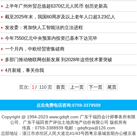
上半年广州外贸总值超6370亿元人民币 创历史新高
截至2025年末，我国60周岁及以上老年人口超3.23亿人
发改委：将加快人工智能法的立法进程
今年7550亿元中央预算内投资已基本下达完毕
一个月内，中欧经贸密集磋商
多部门推动物联网创新发展 到2028年这些技术要突破
4月新规，事关你我
页次:
1
/
110
页
首页
上一页
下一页
尾页
点击免费电话咨询:0759-3379509
Copyright @ 1994-2023 www.gdqft.com 广东千福田会计师事务所有限
公司、广东千福田资产评估土地房地产估价有限公司 版权所有
传真：0759-3388939 电邮：gdqftcpa@126.com
总部地址：湛江市赤坎区人民大道北41/43号西粤京基城首期办公楼京基