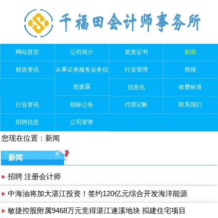
网站首页
公司简介
资质证书
新闻
财政资讯
从事证券服务业务信
行业管理
简报
息披露
信息化
收费标准
行业资讯
招标公告
代理记帐
联系我们
招聘信息
公司荣誉
您现在位置：
新闻
新闻
招聘 注册会计师
中海油将加大湛江投资！签约120亿元综合开发海洋能源
敏捷控股附属9468万元竞得湛江遂溪地块 拟建住宅项目