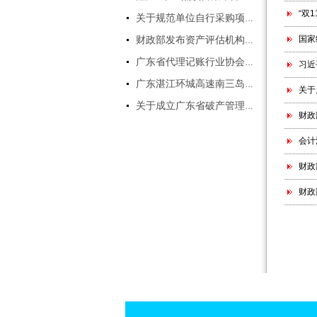
有意者请将建立投递至：
“双
gdqftcpa@126.com
关于规范单位自行采购项目管理有关事项的通知
联系人：曹小姐 0759-3379509
国家
财政部发布资产评估机构职业风险基金管理办法
18319129897
另：本公司长期招聘:注册会
广东省代理记账行业协会第一届会员代表大会简讯
习近
计师，资产评估师，房地产评估
广东湛江环城高速南三岛大桥（坡头至南三岛段）即将进入施工阶段
关于
师，土地评估师,评估助理，软
关于成立广东省破产管理人协会的公告
件实施顾问等。
财政
电话:0759-3392196 伍生
会计
财政
财政