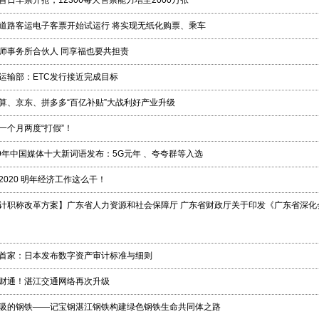
首日车票开抢，12306每天售票能力增至2000万张
道路客运电子客票开始试运行 将实现无纸化购票、乘车
师事务所合伙人 同享福也要共担责
运输部：ETC发行接近完成目标
算、京东、拼多多“百亿补贴”大战利好产业升级
一个月两度“打假”！
19年中国媒体十大新词语发布：5G元年 、夸夸群等入选
2020 明年经济工作这么干！
计职称改革方案】广东省人力资源和社会保障厅 广东省财政厅关于印发《广东省深化
首家：日本发布数字资产审计标准与细则
财通！湛江交通网络再次升级
吸的钢铁——记宝钢湛江钢铁构建绿色钢铁生命共同体之路