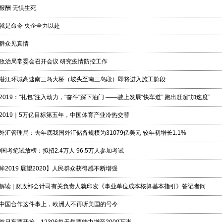
报酬 无惧生死
就是命令 央企全力以赴
群众见真情
政治局常委会召开会议 研究疫情防控工作
湛江环城高速南三岛大桥（坡头至南三岛段）即将进入施工阶段
2019："礼包"注入动力，"奋斗"踩下油门 ——驶上发展“快车道” 跑出赶超“加速度”
2019｜5万亿目标第五年，中国体育产业冷热交替
外汇管理局：去年底我国外汇储备规模为31079亿美元 较年初增长1.1%
20国考笔试放榜：拟招2.4万人 96.5万人参加考试
眸2019 展望2020】人民群众获得感不断增强
解读 | 财政部会计司有关负责人就印发《事业单位成本核算基本指引》答记者问
中国合作这件事上，欧洲人不再听美国的号令