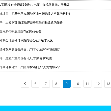
11”网络支付金额超160%，电商、物流服务能力再升级
统计局：前三季度 贫困地区农村居民收入实际增长8%
平：止暴制乱 恢复秩序是香港当前最紧迫的任务
启用新代码后清缓存的网站公告
部就会计法修订草案向社会公开征求意见
法修改聚焦责任到位，严打“小金库”和“做假账”
部：建立严重失信会计人员“黑名单”制度
部修订会计法：严防资本“看门人”沦为“放风者”
6
7
8
9
10
11
12
13