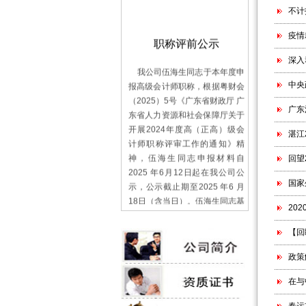
不计
疫情
职称评前公示
深入
我公司伍海生同志于本年度申
报高级会计师职称，根据粤财会
中央
（2025）5号《广东省财政厅 广
东省人力资源和社会保障厅关于
广东
开展2024年度高（正高）级会
湛江
计师职称评审工作的通知》精
神，伍海生同志申报材料自
回望
2025 年6月12日起在我公司公
示，公示截止期至2025 年6 月
国家
18日（含当日）。伍海生同志基
20
本情况见《（高）级职称申报人
基本情况及评审登记表》，其他
【回
申报材料摆放于公司办公室供全
体人员随时查验。 公示信访受
政策
理：公司人事部
曹 霞 0759-3379509
在与
广东千福田会计师事务所有限公