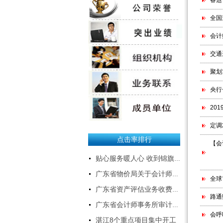
春运
司
2025年6月11日
全国
关于千福田公司网站
会计
启用新代码后清缓存的
交通
操作说明--下载
聚划
招聘应届本科生、研究
央行
生
20
粤西经济快速发展，公司业务
定调
急剧扩张，特招聘应届本科生、
点击率排行
研究生数名，专业如下：
【会
1、会计、审计、财务管理、会
贴心服务暖人心 收到锦旗获赞誉
计电算化、金融；
2、资产评估、工程造价、工程
广东省物价局关于会计师事务所服务收费有关问题的通知
全球
类；
广东省资产评估业务收费标准
3、计算机、软件开发、电子商
路通
务；
广东省会计师事务所审计服务收费标准表
4、文秘、中文。
会呼
湛江8个重点项目集中开工